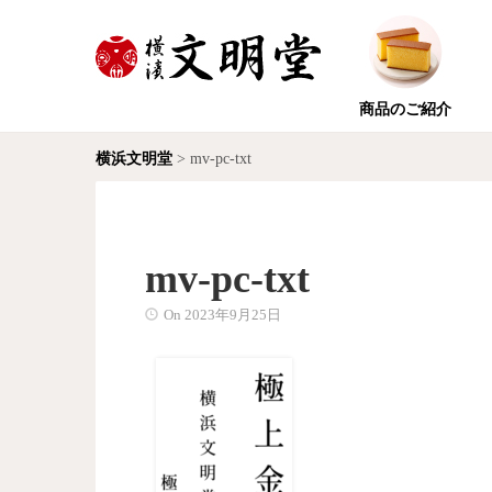
商品のご紹介
横浜文明堂
>
mv-pc-txt
mv-pc-txt
On
2023年9月25日