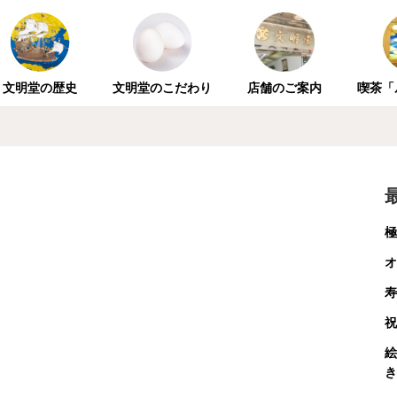
文明堂の歴史
文明堂のこだわり
店舗のご案内
喫茶「
極
オ
寿
祝
絵
き